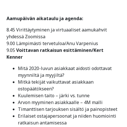
Aamupäivän aikataulu ja agenda:
8.45 Virittäytyminen ja virtuaaliset aamukahvit
yhdessä Zoomissa
9.00 Lämpimästi tervetuloa/Anu Varpenius
9.05
Voittavan ratkaisun esittäminen/Kert
Kenner
Mitä 2020-luvun asiakkaat aidosti odottavat
myynniltä ja myyjiltä?
Mitkä tekijät vaikuttavat asiakkaan
ostopäätökseen?
Kuulemisen taito – järki vs. tunne
Arvon myyminen asiakkaalle – 4M malli
Timanttisen tarjouksen sisältö ja painopisteet
Erilaiset ostajapersoonat ja niiden huomiointi
ratkaisun antamisessa