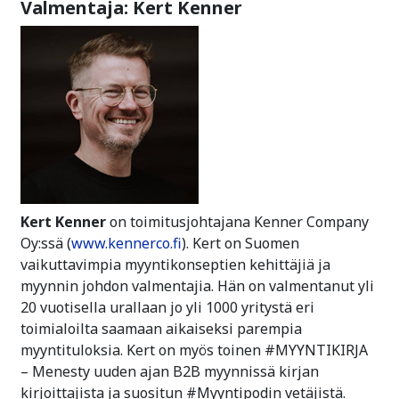
Valmentaja: Kert Kenner
Kert Kenner
on toimitusjohtajana Kenner Company
Oy:ssä (
www.kennerco.fi
). Kert on Suomen
vaikuttavimpia myyntikonseptien kehittäjiä ja
myynnin johdon valmentajia. Hän on valmentanut yli
20 vuotisella urallaan jo yli 1000 yritystä eri
toimialoilta saamaan aikaiseksi parempia
myyntituloksia. Kert on myös toinen #MYYNTIKIRJA
– Menesty uuden ajan B2B myynnissä kirjan
kirjoittajista ja suositun #Myyntipodin vetäjistä.