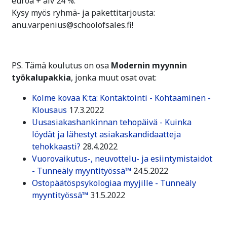
euroa + alv 24 %.
Kysy myös ryhmä- ja pakettitarjousta:
anu.varpenius@schoolofsales.fi!
PS. Tämä koulutus on osa
Modernin myynnin
työkalupakkia
, jonka muut osat ovat:
Kolme kovaa K:ta: Kontaktointi - Kohtaaminen -
Klousaus
17.3.2022
Uusasiakashankinnan tehopäivä - Kuinka
löydät ja lähestyt asiakaskandidaatteja
tehokkaasti?
28.4.2022
Vuorovaikutus-, neuvottelu- ja esiintymistaidot
- Tunneäly myyntityössä™
24.5.2022
Ostopäätöspsykologiaa myyjille - Tunneäly
myyntityössä™
31.5.2022