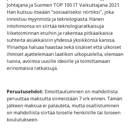
Johtajana ja Suomen TOP 100 IT Vaikuttajana 2021.
Hän kutsuu itseään "sosiaaliseksi nörtiksi", joka
innostuu myynnistä ja teknologiasta. Hänen
intohimonsa on siirtää teknologiaratkaisuja
liiketoiminnan etuihin ja rakentaa pitkäaikaisia
suhteita asiakkaisiin yhdessä yksikkönsä kanssa.
Ylinampa haluaa haastaa sekä sisäiset että ulkoiset
ihmiset ajattelemaan laatikon ulkopuolella, olemaan
luovia, avoimia uusille ideoille ja toimittamaan
erinomaisia ratkaisuja.
Peruutusehdot:
Ilmoittautuminen on mahdollista
peruuttaa maksutta viimeistään 7 vrk ennen. Tämän
jälkeen maksua ei palauteta, mutta osallistuminen
on mahdollista siirtää toiselle henkilölle tai toiseen
koulutukseen.