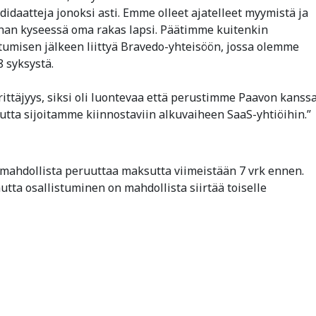
idaatteja jonoksi asti. Emme olleet ajatelleet myymistä ja
olihan kyseessä oma rakas lapsi. Päätimme kuitenkin
stumisen jälkeen liittyä Bravedo-yhteisöön, jossa olemme
 syksystä.
ittäjyys, siksi oli luontevaa että perustimme Paavon kanss
autta sijoitamme kiinnostaviin alkuvaiheen SaaS-yhtiöihin.”
mahdollista peruuttaa maksutta viimeistään 7 vrk ennen.
tta osallistuminen on mahdollista siirtää toiselle