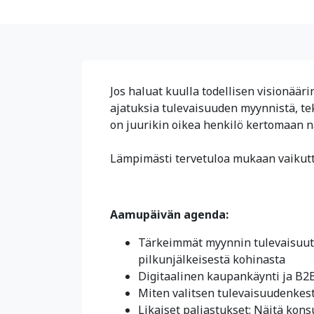
Jos haluat kuulla todellisen visionää
ajatuksia tulevaisuuden myynnistä, te
on juurikin oikea henkilö kertomaan 
Lämpimästi tervetuloa mukaan vaikut
Aamupäivän agenda:
Tärkeimmät myynnin tulevaisuutee
pilkunjälkeisestä kohinasta
Digitaalinen kaupankäynti ja B2
Miten valitsen tulevaisuudenkest
Likaiset paljastukset: Näitä konsu