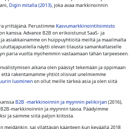
ani,
Digin mitalla (2013)
, joka avaa markkinoinnin
 ura yrittäjänä. Perustimme
Kasvumarkkinointitoimisto
on kanssa. Advance B2B on erikoistunut SaaS- ja
 ja asiakkainamme on huippuyhtiöitä meiltä ja maailmalta
 kuluttajapuolella näytti olevan tilausta samankaltaiselle
cyn paria vuotta myöhemmin vastaamaan tähän tarpeeseen.
nvälistymisen aikana olen päässyt tekemään ja oppimaan
i, että rakentamamme yhtiöt olisivat unelmiemme
tuurin luominen
on ollut meille tärkeä asia ja olen siitä
 kanssa
B2B -markkinoinnin ja myynnin pelikirjan
(2016),
n B2B-markkinoinnin ja myynnin tasoa. Päädyimme
i ja saimme siitä paljon kiitosta.
in meidänkin, sai yllättävän käänteen kun keväällä 2018