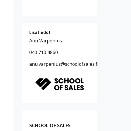
Lisätiedot
Anu Varpenius
040 710 4860
anu.varpenius@schoolofsales.fi
SCHOOL OF SALES –