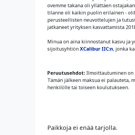
ovemme takana oli yllättäen ostajakand
tilanne oli kaikin puolin erilainen - 
perusteellisten neuvottelujen ja tutu
jatkaneet yrityksen kasvattamista 2018
Minua on aina kiinnostanut kasvu ja yr
sijoitusyhtiön
XCalibur IIC:n
, jonka k
Peruutusehdot:
Ilmoittautuminen on 
Tämän jälkeen maksua ei palauteta, mu
henkilölle tai toiseen koulutukseen.
Paikkoja ei enää tarjolla.