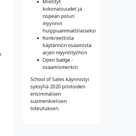
Mietityt
kokonaisuudet ja
nopean polun
myynnin
huippuammattilaiseksi
Konkreettista
käytännön osaamista
arjen myyntityöhön
n
Open badge -
osaamismerkin
School of Sales käynnistyi
syksyllä 2020 pilotoiden
ensimmäisen
suomenkielisen
toteutuksen.