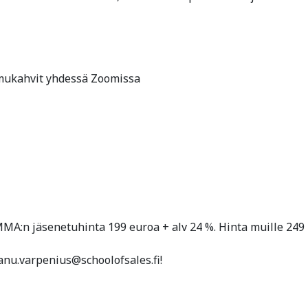
aamukahvit yhdessä Zoomissa
MA:n jäsenetuhinta 199 euroa + alv 24 %. Hinta muille 249
anu.varpenius@schoolofsales.fi!