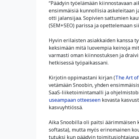
“Päädyin työelämään kiinnostavaan aik
ensimmäisiä kunnollisia askeleitaan j
otti jalansijaa. Sopivien sattumien 
(SEM+SEO) parissa ja opettelemaan sii
Hyvin erilaisten asiakkaiden kanssa 
keksimään mitä luovempia keinoja mita
varmasti oman kiinnostuksen ja draivi
hetkisessä työpaikassani.
Kirjotin oppimastani kirjan (
The Art of
vetämään Snoobin, yhden ensimmäisist
SaaS-liiketoimintamalli ja ohjelmistobi
useampaan otteeseen
kovasta kasvust
kasvuyhtiössä.
Aika Snoobilla oli paitsi äärimmäisen k
softasta), mutta myös erinomainen kou
tutuksi kun päädyin toimitusjohtaja