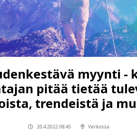
udenkestävä myynti - k
tajan pitää tietää tul
oista, trendeistä ja m
20.4.2022 08:45
Verkossa