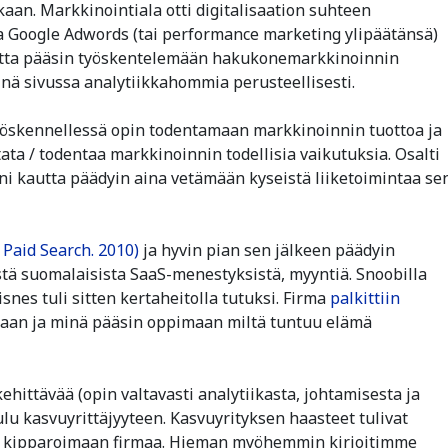
aan. Markkinointiala otti digitalisaation suhteen
a Google Adwords (tai performance marketing ylipäätänsä)
kautta pääsin työskentelemään hakukonemarkkinoinnin
nä sivussa analytiikkahommia perusteellisesti.
työskennellessä opin todentamaan markkinoinnin tuottoa ja
ta / todentaa markkinoinnin todellisia vaikutuksia. Osalti
ni kautta päädyin aina vetämään kyseistä liiketoimintaa se
 Paid Search. 2010)
ja hyvin pian sen jälkeen päädyin
ä suomalaisista SaaS-menestyksistä, myyntiä. Snoobilla
snes tuli sitten kertaheitolla tutuksi. Firma
palkittiin
aan ja minä pääsin oppimaan miltä tuntuu elämä
ehittävää (opin valtavasti analytiikasta, johtamisesta ja
lu kasvuyrittäjyyteen. Kasvuyrityksen haasteet tulivat
na kipparoimaan firmaa. Hieman myöhemmin kirjoitimme