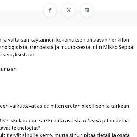
rin ja valtaisan käytännön kokemuksen omaavan henkilön
knologioista, trendeistä ja muutoksesta, niin Mikko Seppä
näkemyksistään.
tumaan!
n vaikuttavat asiat: miten erotan oleellisen ja tärkeän
B-verkkokauppa: kaikki mitä asiasta
oikeasti
pitää tietää
ävät teknologiat?
ltit eivät sinulle kerro, mutta sinun pitää tietää ja osata