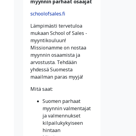
myynnin parhaat osaajat
schoolofsales.fi
Lämpimästi tervetuloa
mukaan School of Sales -
myyntikouluun!
Missionamme on nostaa
myynnin osaamista ja
arvostusta. Tehdään
yhdessä Suomesta
maailman paras myyjä!
Mitä saat:
Suomen parhaat
myynnin valmentajat
ja valmennukset
kilpailukykyiseen
hintaan