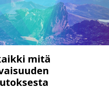
aikki mitä
evaisuuden
uutoksesta