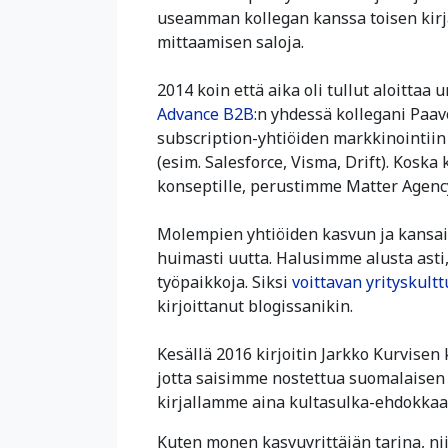
useamman kollegan kanssa toisen kirj
mittaamisen saloja.
2014 koin että aika oli tullut aloittaa
Advance B2B
:n yhdessä kollegani Paav
subscription-yhtiöiden markkinointiin
(esim. Salesforce, Visma, Drift). Koska
konseptille, perustimme Matter Agen
Molempien yhtiöiden kasvun ja kansai
huimasti uutta. Halusimme alusta ast
työpaikkoja. Siksi
voittavan yrityskult
kirjoittanut blogissanikin.
Kesällä 2016 kirjoitin Jarkko Kurvisen
jotta saisimme nostettua suomalaise
kirjallamme aina kultasulka-ehdokkaaks
Kuten monen kasvuyrittäjän tarina, ni